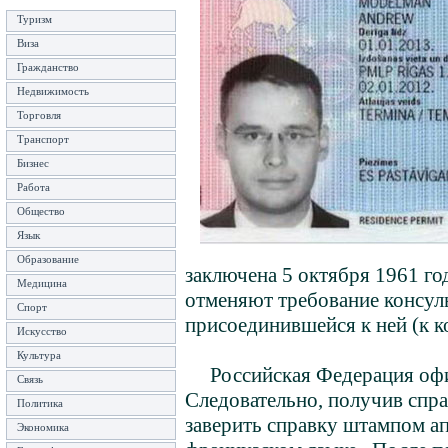
Туризм
Виза
Гражданство
Недвижимость
Торговля
Транспорт
Бизнес
Работа
Общество
Язык
Образование
заключена 5 октября 1961 год
Медицина
отменяют требование консуль
Спорт
присоединившейся к ней (к к
Искусство
Культура
Российская Федерация офици
Связь
Следовательно, получив спра
Политика
заверить справку штампом а
Экономика