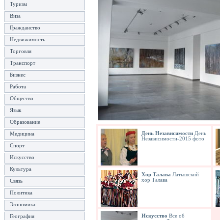
Туризм
Виза
Гражданство
Недвижимость
Торговля
Транспорт
Бизнес
Работа
Общество
Язык
Образование
Медицина
День Независимости
День
Независимости-2015 фото
Спорт
Искусство
Культура
Хор Талава
Латышский
хор Талава
Связь
Политика
Экономика
География
Искусство
Все об