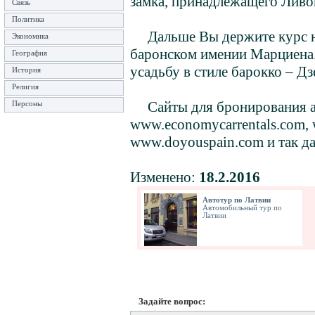
замка, принадлежащего Ливо
Связь
Политика
Дальше Вы держите курс на
Экономика
баронском имении Марциена.
География
усадьбу в стиле барокко – Дз
История
Религия
Сайты для бронирования ав
Персоны
www.economycarrentals.com, 
www.doyouspain.com и так да
Изменено:
18.2.2016
Автотур по Латвии
Автомобильный тур по
Латвии
Задайте вопрос: