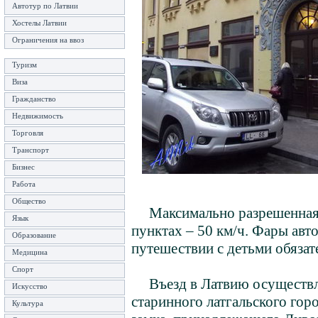
Автотур по Латвии
Хостелы Латвии
Ограничения на ввоз
Туризм
Виза
Гражданство
Недвижимость
Торговля
Транспорт
Бизнес
Работа
Общество
Максимально разрешенная ск
Язык
пунктах – 50 км/ч. Фары ав
Образование
путешествии с детьми обязат
Медицина
Спорт
Въезд в Латвию осуществляе
Искусство
старинного латгальского гор
Культура