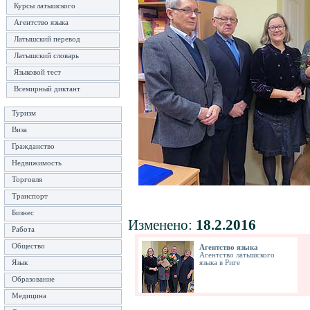
Курсы латышского
Агентство языка
Латышский перевод
Латышский словарь
Языковой тест
Всемирный диктант
Туризм
Виза
Гражданство
Недвижимость
Торговля
Транспорт
Бизнес
Изменено:
18.2.2016
Работа
Общество
Агентство языка
Агентство латышского
Язык
языка в Риге
Образование
Медицина