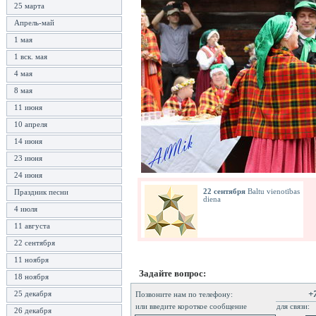
25 марта
Апрель-май
1 мая
1 вск. мая
4 мая
8 мая
11 июня
10 апреля
14 июня
23 июня
24 июня
Праздник песни
22 сентября
Baltu vienotības
diena
4 июля
11 августа
22 сентября
11 ноября
Задайте вопрос:
18 ноября
+
25 декабря
Позвоните нам по телефону:
или введите короткое сообщение
для связи:
26 декабря