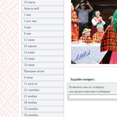
25 марта
Апрель-май
1 мая
1 вск. мая
4 мая
8 мая
11 июня
10 апреля
14 июня
23 июня
24 июня
Праздник песни
4 июля
Задайте вопрос:
11 августа
Позвоните нам по телефону:
22 сентября
или введите короткое сообщение
11 ноября
18 ноября
25 декабря
26 декабря