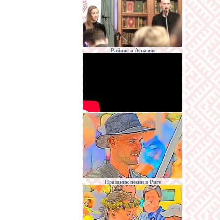
Райнис и Аспазия
Праздник песни в Риге