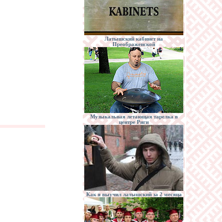
Латышский кабинет на
Преображенской
Музыкальная летающая тарелка в
центре Риги
Как я выучил латышский за 2 месяца