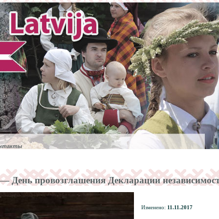
нтакты
Пр
 — День провозглашения Декларации независимост
Изменено:
11.11.2017