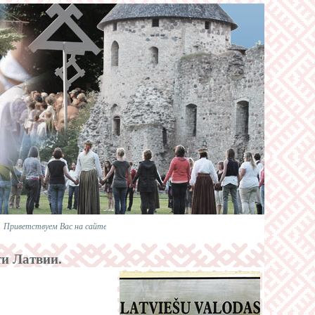
иветствуем Вас на сайте Rus-Lat.ru. 4 мая — День провозглашения Декларации незав
и Латвии.