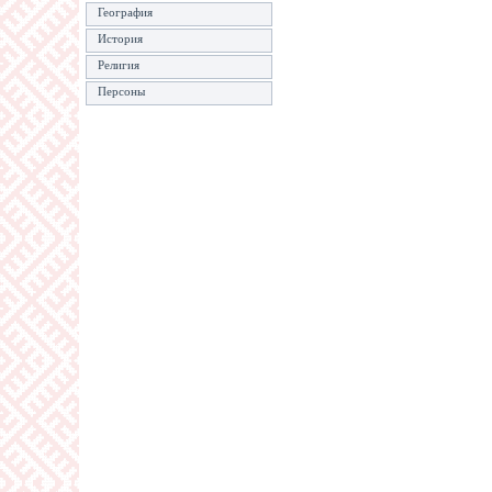
География
История
Религия
Персоны