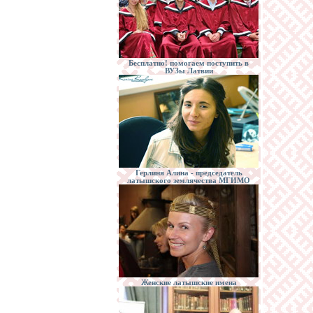
Бесплатно! помогаем поступить в
ВУЗы Латвии
Герлиня Алина - председатель
латышского землячества МГИМО
Женские латышские имена